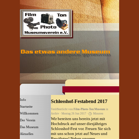
Direkt zum Seiteninhalt
Menü überspringen
Info
Schlosshof-Festabend 2017
Startseite
Veröffentlicht von
Film-Photo-Ton Museum
in
Willkommen
▼
Archiv
· Montag 26 Jun 2017 ·
Minuten
Wir bereiten uns bereits jetzt mit
Der Verein
▼
Hochdruck auf unser diesjähriges
Das Museum
▼
Schlosshof-Fest vor. Freuen Sie sich
mit uns schon jetzt auf Neues und
Aktuelles
▼
Bewährtes! Neben unseren